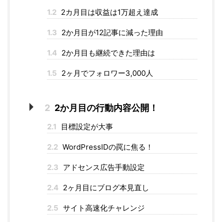
1.2
2カ月目は収益は1万超え達成
1.3
2か月目が12記事に減った理由
1.4
2か月目も継続できた理由は
1.5
2ヶ月でフォロワー3,000人
2
2か月目の行動内容公開！
2.1
目標設定が大事
2.2
WordPressIDの罠に焦る！
2.3
アドセンス広告手動設定
2.4
2ヶ月目にブログ本見直し
2.5
サイト高速化チャレンジ