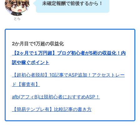
未確定報酬で前後するから！
とら
2か月目で1万超の収益化
【2ヶ月で１万円超】ブログ初心者が5桁の収益化！内
訳や稼ぐポイント
【超初心者脱却】10記事でASP追加！アクセストレー
ド【審査有】
afb(アフィB)は脱初心者におすすめASP！
【簡易テンプレ有】比較記事の書き方