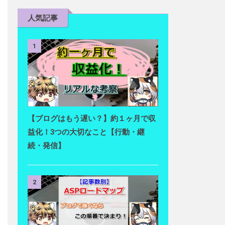
人気記事
1
【ブログはもう遅い？】約１ヶ月で収
益化！3つの大切なこと【行動・継
続・発信】
2