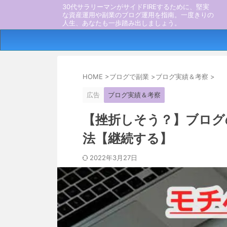
30代サラリーマンがサイドFIREするために、堅実
な資産運用や副業のブログ運用を指南。一度きりの
人生、あなたも一歩踏み出しましょう。
HOME
>
ブログで副業
>
ブログ実績＆考察
>
広告
ブログ実績＆考察
【挫折しそう？】ブログ
法【継続する】
2022年3月27日