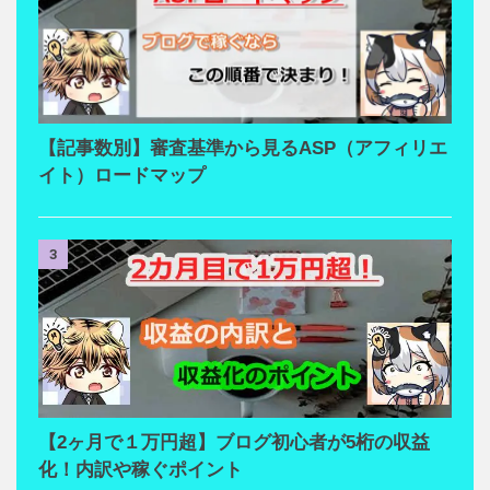
【記事数別】審査基準から見るASP（アフィリエ
イト）ロードマップ
3
【2ヶ月で１万円超】ブログ初心者が5桁の収益
化！内訳や稼ぐポイント