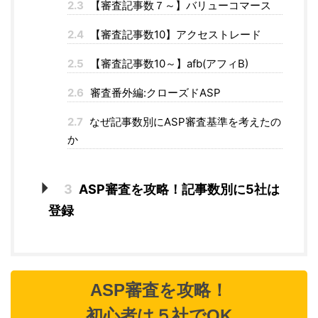
2.3
【審査記事数７～】バリューコマース
2.4
【審査記事数10】アクセストレード
2.5
【審査記事数10～】afb(アフィB)
2.6
審査番外編:クローズドASP
2.7
なぜ記事数別にASP審査基準を考えたの
か
3
ASP審査を攻略！記事数別に5社は
登録
ASP審査を攻略！
初心者は５社でOK