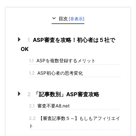
目次
[
非表示
]
1
ASP審査を攻略！初心者は５社で
OK
1.1
ASPを複数登録するメリット
1.2
ASP初心者の思考変化
2
「記事数別」ASP審査攻略
2.1
審査不要A8.net
2.2
【審査記事数５～】もしもアフィリエイ
ト