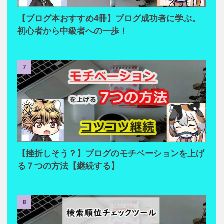
【ブログ本おすすめ4冊】ブログ成功者に学ぶ。
初心者から中級者への一歩！
7
【挫折しそう？】ブログのモチベーションを上げ
る７つの方法【継続する】
8