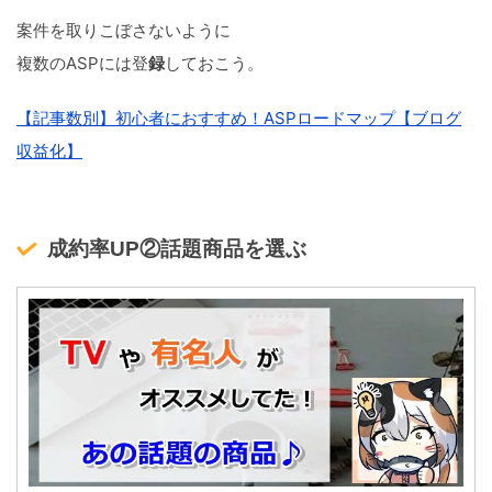
案件を取りこぼさないように
複数のASPには登
録
しておこう。
【記事数別】初心者におすすめ！ASPロードマップ【ブログ
収益化】
成約率UP②話題商品を選ぶ