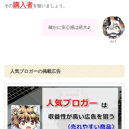
購入者
その
を狙いましょう。
確かに安心感は絶大♪
みけ
人気ブロガーの掲載広告