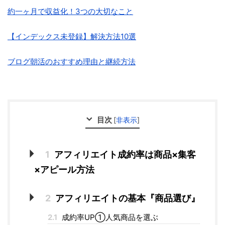
約一ヶ月で収益化！3つの大切なこと
【インデックス未登録】解決方法10選
ブログ朝活のおすすめ理由と継続方法
目次
[
非表示
]
1
アフィリエイト成約率は商品×集客
×アピール方法
2
アフィリエイトの基本『商品選び』
2.1
成約率UP①人気商品を選ぶ