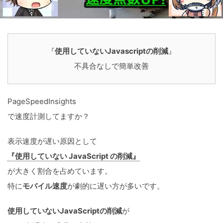
『
使用していないJavascriptの削減
』
不具合なしで簡単改善
PageSpeedInsights
で速度計測してますか？
表示速度が遅い原因として
『使用していない JavaScript の削減』
が大きく割合を占めています。
特に
モバイル速度
が劇的に遅い方が多いです。
使用していないJavaScriptの削減
が