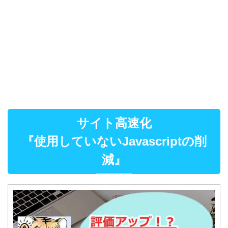
サイト高速化
『使用していないJavascriptの削
減』