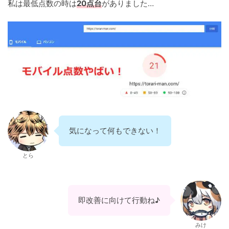
私は最低点数の時は
20点台
がありました…
気になって何もできない！
とら
即改善に向けて行動ね♪
みけ