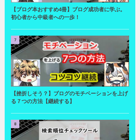
【ブログ本おすすめ4冊】ブログ成功者に学ぶ。
初心者から中級者への一歩！
7
【挫折しそう？】ブログのモチベーションを上げ
る７つの方法【継続する】
8