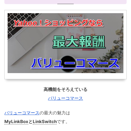
高機能をそろえている
バリューコマース
バリューコマース
の最大の魅力は
MyLinkBox
と
LinkSwitch
です。