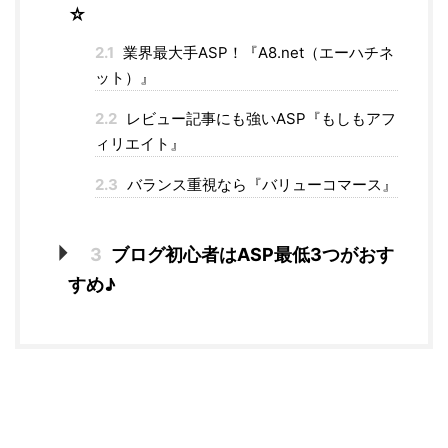
☆
2.1
業界最大手ASP！『A8.net（エーハチネ
ット）』
2.2
レビュー記事にも強いASP『もしもアフ
ィリエイト』
2.3
バランス重視なら『バリューコマース』
3
ブログ初心者はASP最低3つがおす
すめ♪