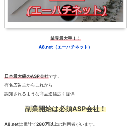
業界最大手！！
A8.net（エーハチネット）
日本最大級のASP会社
です。
有名広告主からこれから
認知されるような商品迄幅広く提供
副業開始は必須ASP会社！
A8.net
は累計で
280万以上
の利用者がいます。