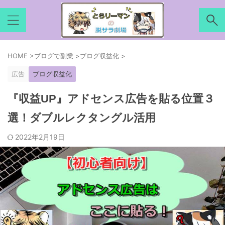
HOME
>
ブログで副業
>
ブログ収益化
>
広告
ブログ収益化
『収益UP』アドセンス広告を貼る位置３
選！ダブルレクタングル活用
2022年2月19日