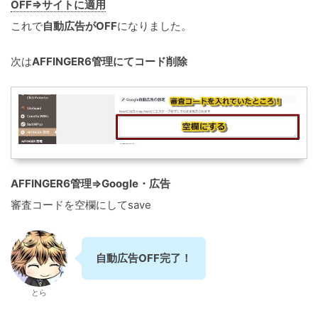
OFF⇒サイトに適用
これで
自動広告がOFF
になりました。
次は
AFFINGER6管理にてコード削除
AFFINGER6管理⇒Google・広告
審査コードを空欄にしてsave
自動広告OFF完了！
とら