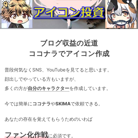
ブログ収益の近道
ココナラでアイコン作成
普段何気なくSNS、YouTubeを見てると思います。
顔出しでやっている方もいますが、
多くの方が
自分のキャラクター
を作成しています。
今では簡単に
ココナラ
や
SKIMA
で依頼できる。
あなたの存在を覚えてもらうためのいわば
ファン化作戦
に必須です。