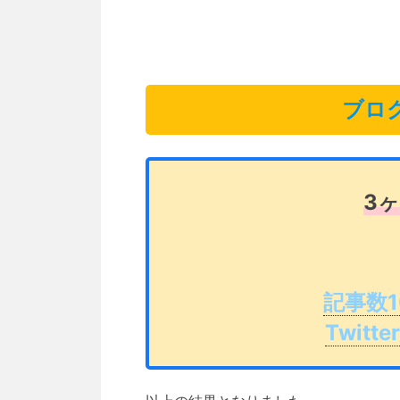
ブロ
3
記事数1
Twit