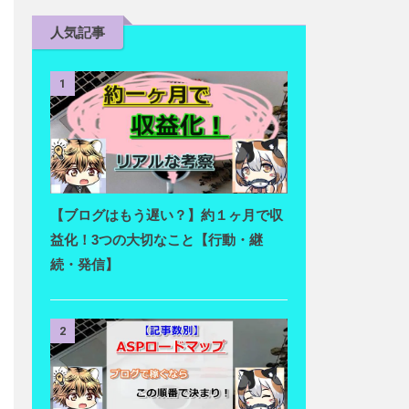
人気記事
1
【ブログはもう遅い？】約１ヶ月で収
益化！3つの大切なこと【行動・継
続・発信】
2