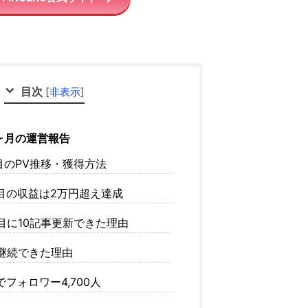
目次
[
非表示
]
ヶ月の運営報告
目のPV推移・獲得方法
目の収益は2万円超え達成
目に10記事更新できた理由
継続できた理由
フォロワー4,700人