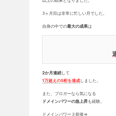
以上の結果となりました。
3ヶ月目は非常に忙しい月でした。
自身の中での
最大の成果
は
2か月連続
して
1万超えの5桁を達成
しました。
また、ブロガーなら気になる
ドメインパワーの急上昇
も経験。
ドメインパワー３前後⇒