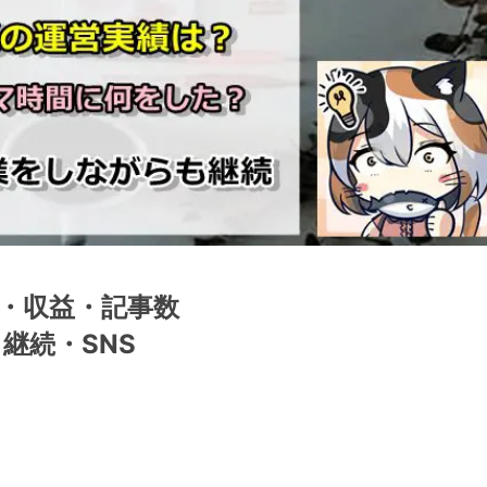
V・収益・記事数
継続・SNS