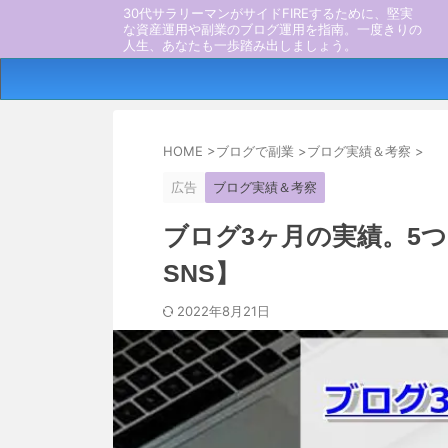
30代サラリーマンがサイドFIREするために、堅実
な資産運用や副業のブログ運用を指南。一度きりの
人生、あなたも一歩踏み出しましょう。
HOME
>
ブログで副業
>
ブログ実績＆考察
>
広告
ブログ実績＆考察
ブログ3ヶ月の実績。5
SNS】
2022年8月21日