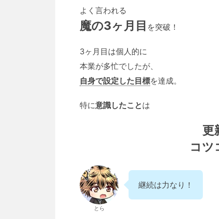
よく言われる
魔の3ヶ月目
を突破！
3ヶ月目は個人的に
本業が多忙でしたが、
自身で設定した目標
を達成。
特に
意識したこと
は
更
コツ
継続は力なり！
とら