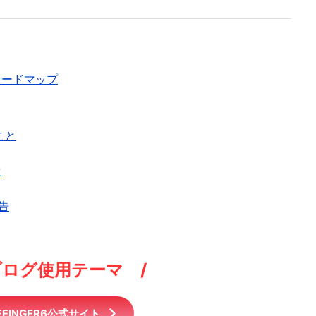
ロードマップ
こと
と
告
ブログ使用テーマ /
FFINGER6公式サイト