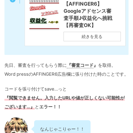
【AFFINGER6】
Googleアドセンス審
査手順♪収益化へ挑戦
【再審査OK】
続きを見る
先日、審査を行ってもらう際に
『審査コード
』
を取得。
Word pressのAFFINGER6広告欄に張り付けた時のことです。
コードを張り付けてsave…っと
『閲覧できません。入力したURLや値が正しくない可能性が
ございます…』
と
エラー！！
なんじゃこりゃー！！