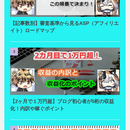
【記事数別】審査基準から見るASP（アフィリエ
イト）ロードマップ
3
【2ヶ月で１万円超】ブログ初心者が5桁の収益
化！内訳や稼ぐポイント
4