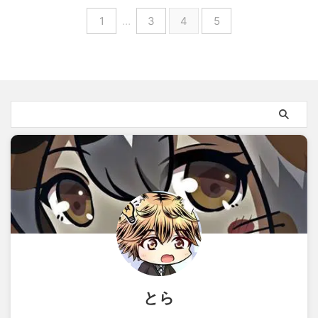
1
…
3
4
5
とら