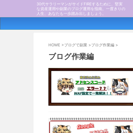
30代サラリーマンがサイドFIREするために、堅実
な資産運用や副業のブログ運用を指南。一度きりの
人生、あなたも一歩踏み出しましょう。
HOME
>
ブログで副業
>
ブログ作業編
>
ブログ作業編