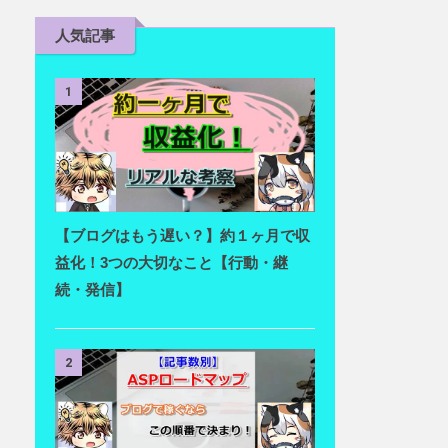
人気記事
1
【ブログはもう遅い？】約１ヶ月で収
益化！3つの大切なこと【行動・継
続・発信】
2